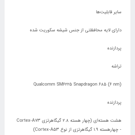
سایر قابلیت‌ها
دارای لایه محافظتی از جنس شیشه سکوریت شده
پردازنده
تراشه
Qualcomm SM۶۲۲۵ Snapdragon ۶۸۵ (۶ nm)
پردازنده‌
هشت هسته‌ای (چهار هسته ۲.۸ گیگاهرتزی Cortex-A۷۳
- چهارهسته ۱.۹ گیگاهرتزی از نوع Cortex-A۵۳)