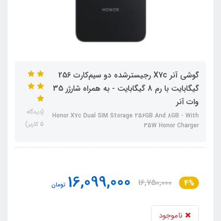
گوشی آنر X7c رجیسترشده دو سیم‌کارت 256
گیگابایت با رم 8 گیگابایت - به همراه شارژر 35
وات آنر
(دیدگاه
Honor X7c Dual SIM Storage 256GB And 8GB - With
5 کاربر)
35W Honor Charger
16,099,000
16,750,000
4%
تومان
ناموجود