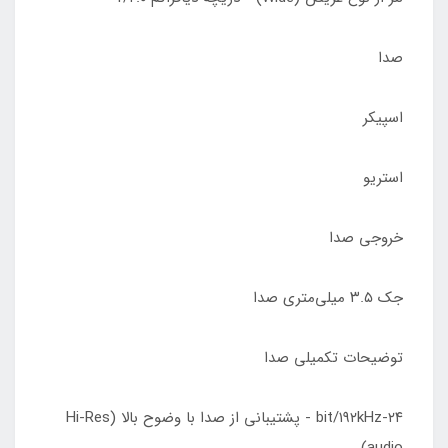
صدا
اسپیکر
استریو
خروجی صدا
جک ۳.۵ میلی‌متری صدا
توضیحات تکمیلی صدا
۲۴-bit/۱۹۲kHz - پشتیبانی از صدا با وضوح بالا (Hi-Res