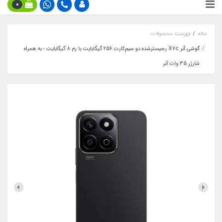
0
خانه
فهرست محصولات
گوشی آنر X7c رجیسترشده دو سیم‌کارت 256 گیگابایت با رم 8 گیگابایت - به همراه
شارژر 35 وات آنر