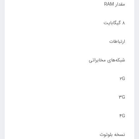
مقدار RAM
۸ گیگابایت
ارتباطات
شبکه‌های مخابراتی
۲G
۳G
۴G
نسخه بلوتوث