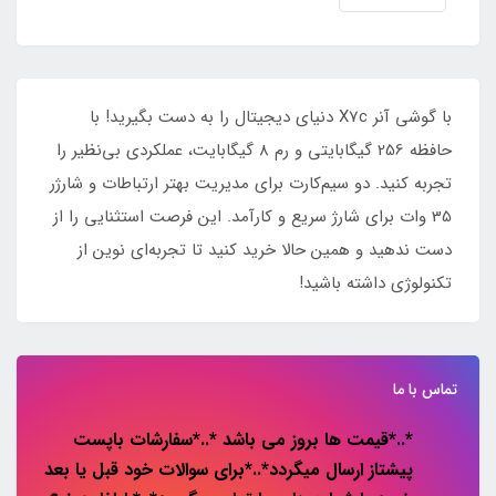
​​​​با گوشی آنر X7c دنیای دیجیتال را به دست بگیرید! با
حافظه 256 گیگابایتی و رم 8 گیگابایت، عملکردی بی‌نظیر را
تجربه کنید. دو سیم‌کارت برای مدیریت بهتر ارتباطات و شارژر
35 وات برای شارژ سریع و کارآمد. این فرصت استثنایی را از
دست ندهید و همین حالا خرید کنید تا تجربه‌ای نوین از
تکنولوژی داشته باشید!
تماس با ما
*..*قیمت ها بروز می باشد *..*سفارشات باپست
پیشتاز ارسال میگردد*..*برای سوالات خود قبل یا بعد