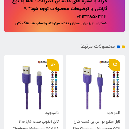
خرید با شماره های ما تماس بگیرید*..* لطفا به نوع
گارانتی یا توضیحات محصولات توجه شود*..*
02133856234
همکاران عزیز برای سفارش تعداد میتوانند واتساپ هماهنگ کنن
محصولات مرتبط
8٪
8٪
ناموجود
ناموجود
کابل میکرو یو اس بی فست شارژ
کابل آیفونی فست شارژ She
Charisma Mehrnam QC3 3A
She Charisma Mehrnam QC3