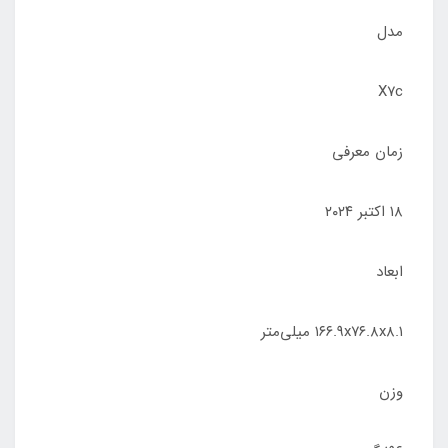
مدل
X۷c
زمان معرفی
۱۸ اکتبر ۲۰۲۴
ابعاد
۱۶۶.۹x۷۶.۸x۸.۱ میلی‌متر
وزن