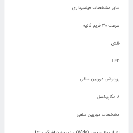
سایر مشخصات فیلمبرداری
سرعت ۳۰ فریم ثانیه
فلش
LED
رزولوشن دوربین سلفی
۸ مگاپیکسل
مشخصات دوربین سلفی
لنز از نوع عریض (Wide) - دریچه دیافراگم f/۲.۰