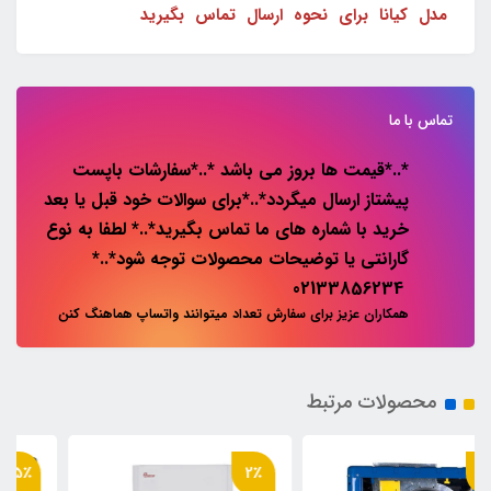
مدل کیانا برای نحوه ارسال تماس بگیرید
تماس با ما
*..*قیمت ها بروز می باشد *..*سفارشات باپست
پیشتاز ارسال میگردد*..*برای سوالات خود قبل یا بعد
خرید با شماره های ما تماس بگیرید*..* لطفا به نوع
گارانتی یا توضیحات محصولات توجه شود*..*
02133856234
همکاران عزیز برای سفارش تعداد میتوانند واتساپ هماهنگ کنن
محصولات مرتبط
15٪
2٪