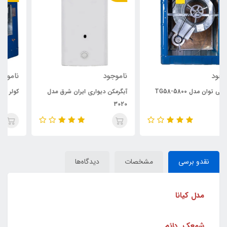
ناموجود
ناموجود
آبگرمکن دیواری ایران شرق مدل
کولر آبی توان مدل TG70-7000
3020
نقدو برسی
مشخصات
دیدگاه‌ها
مدل کیانا
شمعک دائم