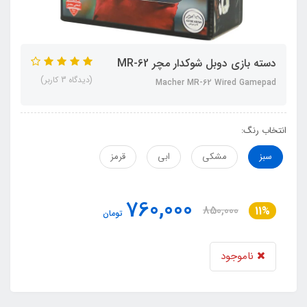
دسته بازی دوبل شوکدار مچر MR-62
(دیدگاه 3 کاربر)
Macher MR-62 Wired Gamepad
انتخاب رنگ:
سبز
مشکی
ابی
قرمز
760,000
850,000
11%
تومان
ناموجود