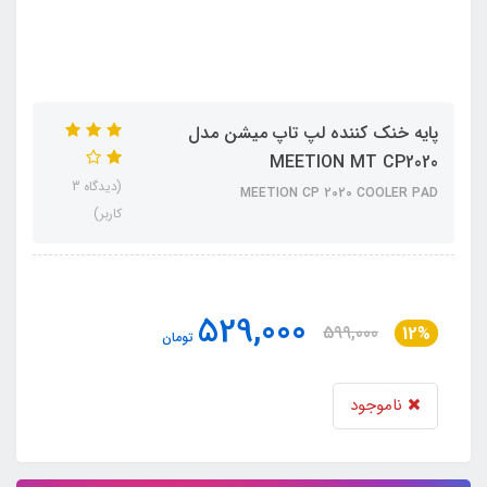
پایه خنک کننده لپ تاپ میشن مدل
MEETION MT CP2020
(دیدگاه 3
MEETION CP 2020 COOLER PAD
کاربر)
529,000
599,000
12%
تومان
ناموجود