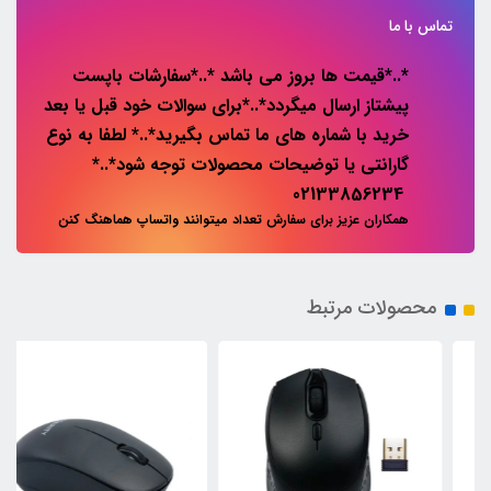
تماس با ما
*..*قیمت ها بروز می باشد *..*سفارشات باپست
پیشتاز ارسال میگردد*..*برای سوالات خود قبل یا بعد
خرید با شماره های ما تماس بگیرید*..* لطفا به نوع
گارانتی یا توضیحات محصولات توجه شود*..*
02133856234
همکاران عزیز برای سفارش تعداد میتوانند واتساپ هماهنگ کنن
محصولات مرتبط