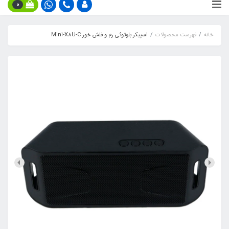
0
خانه
فهرست محصولات
اسپیکر بلوتوثی رم و فلش خور Mini-X8U-C