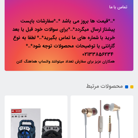
تماس با ما
*..*قیمت ها بروز می باشد *..*سفارشات باپست
پیشتاز ارسال میگردد*..*برای سوالات خود قبل یا بعد
خرید با شماره های ما تماس بگیرید*..* لطفا به نوع
گارانتی یا توضیحات محصولات توجه شود*..*
02133856234
همکاران عزیز برای سفارش تعداد میتوانند واتساپ هماهنگ کنن
محصولات مرتبط