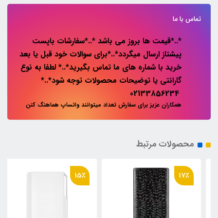
تماس با ما
*..*قیمت ها بروز می باشد *..*سفارشات باپست
پیشتاز ارسال میگردد*..*برای سوالات خود قبل یا بعد
خرید با شماره های ما تماس بگیرید*..* لطفا به نوع
گارانتی یا توضیحات محصولات توجه شود*..*
02133856234
همکاران عزیز برای سفارش تعداد میتوانند واتساپ هماهنگ کنن
محصولات مرتبط
15٪
17٪