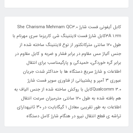
کابل آیفونی فست شارژ She Charisma Mehrnam QC3.0
3A 1.2mکابل شارژ فست لایتنینگ شی کاریزما سری مهرنام با
طول ۱۲۰ سانتی مترکانکتور از نوع لایتنینگ ساخته شده از
جنس آلیاژ مس مقاوم در برابر فشار و ضربه و کابل مقاوم در
برابر گره خوردگی، خمیدگی و پارگیمناسب برای انتقال
اطلاعات و شارژ سریع دستگاه ها با حداکثر شدت جریان
عبوری ۳ آمپر و پشتیبانی از فناوری سوپر فست شارژ
Qualcomm 3.0کابل با روکش ساخته شده از جنس الیاف به
هم بافته شده به طول ۱۲۰ سانتی مترمیزان سرعت انتقال
اطلاعات به طور تقریبی معادل ۱ گیگابایت در ۳۰ ثانیهدارای
تراشه ی قطع انتقال نیرو در هنگام شارژ کامل دستگاه