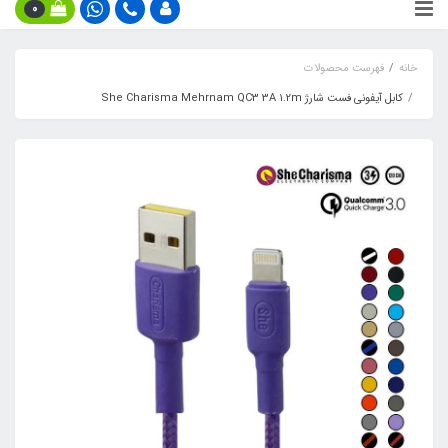
0
خانه
فهرست محصولات
کابل آیفونی فست شارژ She Charisma Mehrnam QC3 3A 1.2m