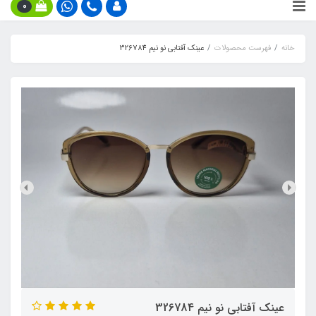
0
خانه
فهرست محصولات
عینک آفتابی نو نیم 326784
عینک آفتابی نو نیم 326784