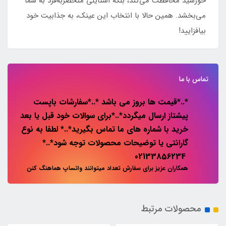
خورشید محافظت می‌کند، بلکه استایلی منحصربه‌فرد به شما
می‌بخشد. همین حالا با انتخاب این عینک، به جذابیت خود
بیافزایید!
تماس با ما
*..*قیمت ها بروز می باشد *..*سفارشات باپست
پیشتاز ارسال میگردد*..*برای سوالات خود قبل یا بعد
خرید با شماره های ما تماس بگیرید*..* لطفا به نوع
گارانتی یا توضیحات محصولات توجه شود*..*
02133856234
همکاران عزیز برای سفارش تعداد میتوانند واتساپ هماهنگ کنن
محصولات مرتبط