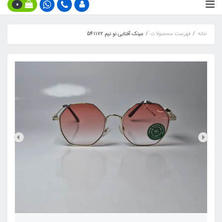
0
خانه
فهرست محصولات
عینک آفتابی نو نیم 541172