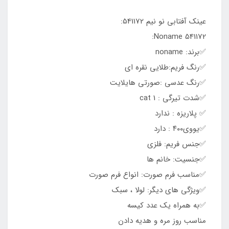
عینک آفتابی نو نیم 541172:
Noname 541172:
✅برند: noname
✅رنگ فریم:طلایی نقره ای
✅️رنگ عدسی :صورتی هایلایت
✅️شدت تیرگی : cat 1
✅️ پلاریزه : ندارد
✅️یووی۴۰۰ : دارد
✅جنس فریم: فلزی
✅جنسیت: خانم ها
✅مناسب فرم صورت: انواع فرم صورت
✅ویژگی های دیگر: لولا ، سبک
✅به همراه یک عدد کیسه
مناسب روز مره و هدیه دادن