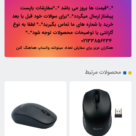
*..*قیمت ها بروز می باشد *..*سفارشات باپست
پیشتاز ارسال میگردد*..*برای سوالات خود قبل یا بعد
خرید با شماره های ما تماس بگیرید*..* لطفا به نوع
گارانتی یا توضیحات محصولات توجه شود*..*
02133856234
همکاران عزیز برای سفارش تعداد میتوانند واتساپ هماهنگ کنن
محصولات مرتبط