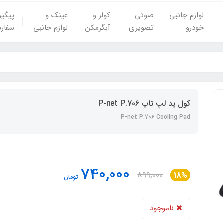
لوازم جانبی
صوتی
کولر و
عینک و
پیگی
خودرو
تصویری
آبگرمکن
لوازم جانبی
سفار
کول پد لپ تاپ P-net P.706
P-net P.706 Cooling Pad
740,000
899,000
18%
تومان
ناموجود