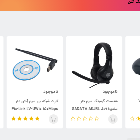
نگ کنن
ناموجود
ناموجود
نام
هدست گیمینگ سیم دار
کارت شبکه بی سیم آنتن دار
سادیتا SADATA AKJBL J09
Pix-Link LV-UW10 150Mbps
7m