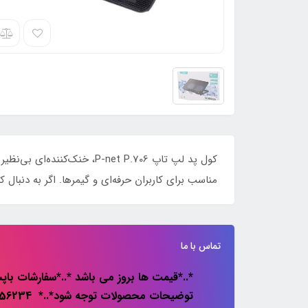
کول پد لپ تاپ P-net P.706،
مناسب برای کاربران حرفه‌ای و گیمرها. اگر به دنبال 
تماس با ما
*..*قیمت ها بروز می باشد *..*سفارشات باپس
توضیحات محصولات توجه شود*..* 02133856234