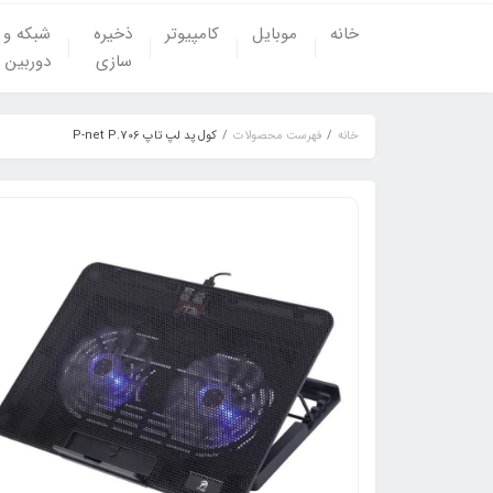
خانه
موبایل
کامپیوتر
ذخیره
شبکه و
سازی
دوربین
خانه
فهرست محصولات
کول پد لپ تاپ P-net P.706