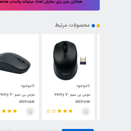
همکاران عزیز برای سفارش تعداد میتوانند واتساپ هماه
محصولات مرتبط
ناموجود
ناموجود
موس بی سیم Verity V-
موس بی سیم Verity V-
موس بی سیم Verity V-
MS4115W
MS4116W