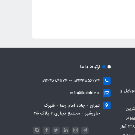
ارتباط با ما
02133856234 -- 09124884574
بایل و
info@kalalite.ir
تهران - جاده امام رضا - شهرک
ترین
خاورشهر - مجتمع تجاری 2 پلاک 25
یوتر
در محدوده که کار خود را از سال ۱۳۸۶ آغاز