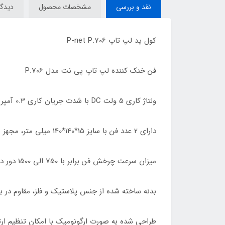
نقد و بررسی
مشخصات محصول
دیدگاه
کول پد لپ تاپ P-net P.706
فن خنک کننده لپ تاپ پی نت مدل P.706
ولتاژ کاری 5 ولت DC با شدت جریان کاری 0.3 آمپر و توان ورودی معادل 3 وات
دارای 2 عدد فن با سایز 15*140*140 میلی متر، مجهز به نورپردازی LED آبی رنگ
میزان سرعت چرخش فن برابر با 750 الی 1500 دور در دقیقه با سطح نویز تولیدی 11 دسی بل
بدنه ساخته شده از جنس پلاستیک و فلز، مقاوم در ب
طراحی شده به صورت ارگونومیک با امکان تنظیم ارتفاع