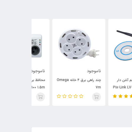
وجود
ناموجود
ناموجود
چند راهی برق ۴ خانه Omega
محافظ برق ۳ خانه Omega
P6000 3m
P3100 1.5m