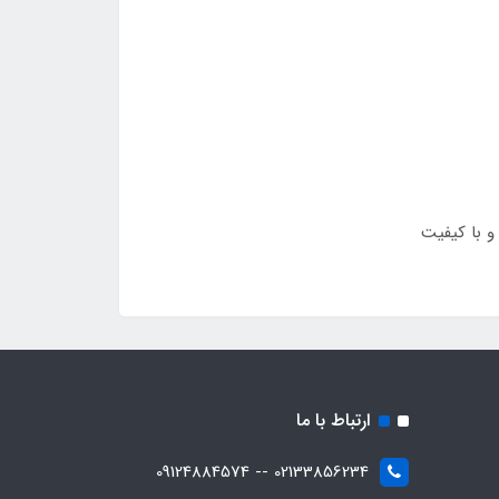
ارتباط با ما
02133856234 -- 09124884574