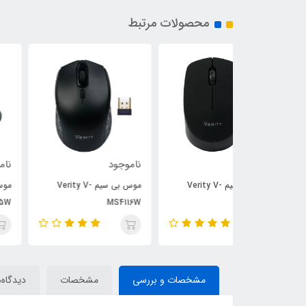
محصولات مرتبط
ناموجود
ناموجود
موس بی سیم Verity V-
موس بی سیم Verity V-
موس بی سیم Verity V-
MS4115W
MS4116W
مشخصات و بررسی
مشخصات
دیدگاه‌ه