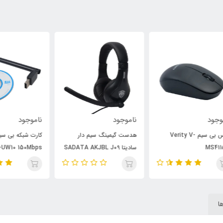
ناموجود
ناموجود
نام
هدست گیمینگ سیم دار
کارت شبکه بی سیم آنتن دار
سادیتا SADATA AKJBL J09
Pix-Link LV-UW10 150Mbps
7m
ا