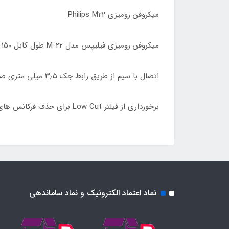
میکروفن رومیزی Philips M22
میکروفن رومیزی فیلیپس مدل M-22 طول کابل ۱۵۰ سانتی متر
اتصال با سیم از طریق رابط جک ۳٫۵ میلی متری صدا به طول ۱۵۰ سانتی متر به رایانه و …
برخورداری از فیلتر Low Cut برای حذف فرکانس های پایین ایجاد کننده نویز و فیلتر نرم کننده صدا جهت خروجی صدای شفاف و با کیفیت
نماد اعتماد الکترونیک و نماد ساماندهی