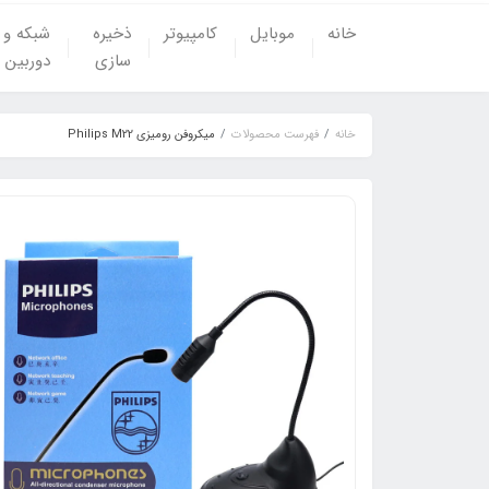
خانه
موبایل
کامپیوتر
ذخیره
شبکه و
سازی
دوربین
خانه
فهرست محصولات
میکروفن رومیزی Philips M22