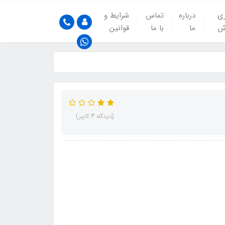
ری
درباره
تماس
شرایط و
ش
ما
با ما
قوانین
(دیدگاه 3 کاربر)