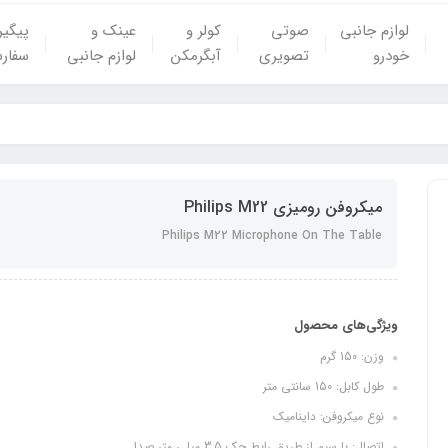
لوازم جانبی
صوتی
کولر و
عینک و
پیگی
خودرو
تصویری
آبگرمکن
لوازم جانبی
سفار
میکروفن رومیزی Philips M22
Philips M22 Microphone On The Table
ویژگی‌های محصول
وزن: 150 گرم
طول کابل: 150 سانتی متر
نوع میکروفن: داینامیک
اتصال: با سیم از طریق رابط جک 3.5 میلی متر صدا