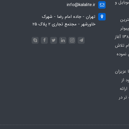
بایل و
info@kalalite.ir
تهران - جاده امام رضا - شهرک
ترین
خاورشهر - مجتمع تجاری 2 پلاک 25
یوتر
در محدوده که کار خود را از سال ۱۳۸۶ آغاز
ام تلاش
 نموده
 عزیزان
 از
رائه
تر در