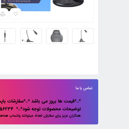
تماس با ما
*..*قیمت ها بروز می باشد *..*سفارشات باپس
توضیحات محصولات توجه شود*..* 02133856234
همکاران عزیز برای سفارش تعداد میتوانند واتساپ هماه