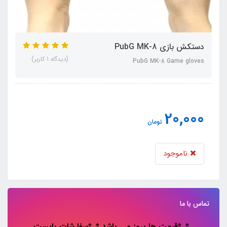
دستکش بازی PubG MK-8
(دیدگاه 1 کاربر)
PubG MK-8 Game gloves
20,000
تومان
ناموجود
تماس با ما
*..*قیمت ها بروز می باشد *..*سفارشات باپست