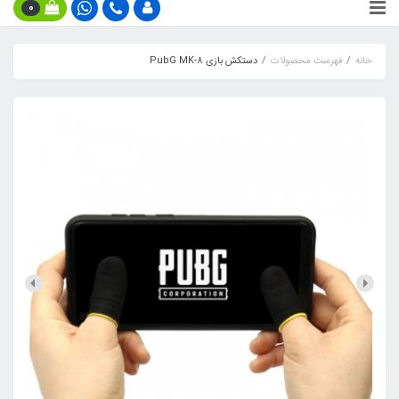
0
خانه
فهرست محصولات
دستکش بازی PubG MK-8