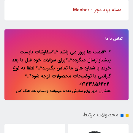
دسته برند مچر - Macher
تماس با ما
*..*قیمت ها بروز می باشد *..*سفارشات باپست
پیشتاز ارسال میگردد*..*برای سوالات خود قبل یا بعد
خرید با شماره های ما تماس بگیرید*..* لطفا به نوع
گارانتی یا توضیحات محصولات توجه شود*..*
02133856234
همکاران عزیز برای سفارش تعداد میتوانند واتساپ هماهنگ کنن
محصولات مرتبط