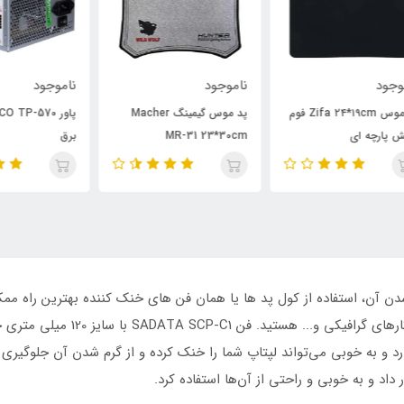
ناموجود
ناموجود
نام
Zifa فوم
پد موس گیمینگ Macher
پاور TSCO TP-570 + کابل
MR-31 23*30cm
برق
230
دن آن، استفاده از کول پد ها یا همان فن های خنک کننده بهترین راه م
که شما در حال گیم یا انجام کارهای 
 گردش 1000 دور بر دقیقه را دارد و به خوبی می‌تواند لپتاپ شما را خنک کرده و از گرم شدن