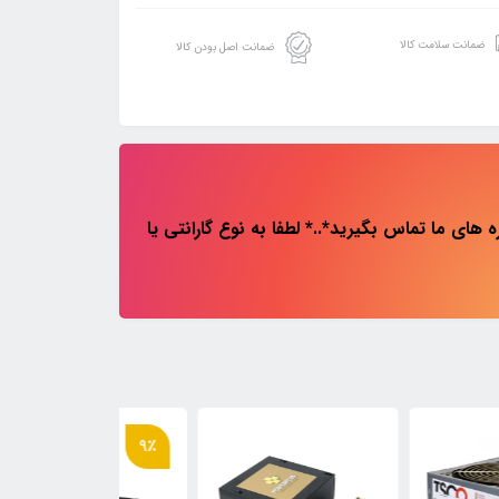
ضمانت سلامت کالا
ضمانت اصل بودن کالا
های ما تماس بگیرید*..* لطفا به نوع گارانتی یا
18٪
9٪