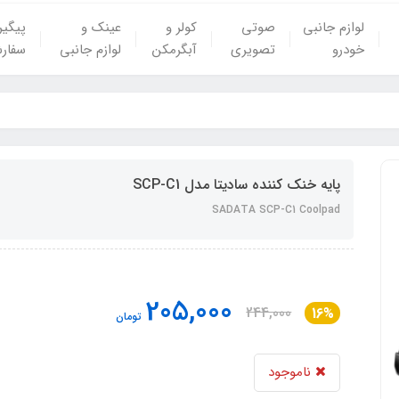
لوازم جانبی
صوتی
کولر و
عینک و
پیگی
خودرو
تصویری
آبگرمکن
لوازم جانبی
سفار
پایه خنک کننده سادیتا مدل SCP-C1
SADATA SCP-C1 Coolpad
205,000
244,000
16%
تومان
ناموجود