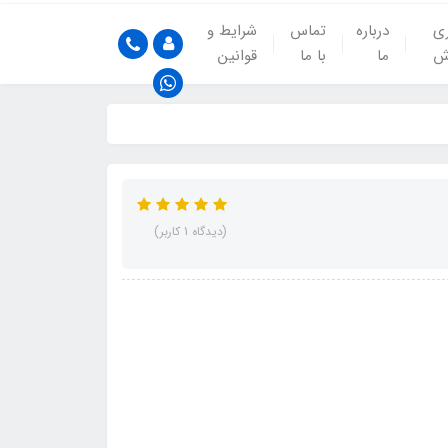
ری
درباره
تماس
شرایط و
ش
ما
با ما
قوانین
(دیدگاه 1 کاربر)