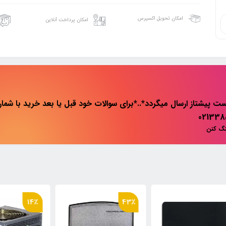
امکان تحویل اکسپرس
امکان پرداخت آنلاین
ت پیشتاز ارسال میگردد*..*برای سوالات خود قبل یا بعد خرید با شماره 
نگ کنن
14٪
43٪