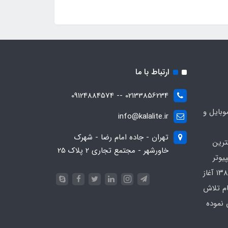
ارتباط با ما
02133856234 -- 09124884574
بایل و
info@kalalite.ir
تهران - جاده امام رضا - شهرک
ترین
خاورشهر - مجتمع تجاری 2 پلاک 25
یوتر
در محدوده که کار خود را از سال ۱۳۸۶ آغاز
ام تلاش
 نموده