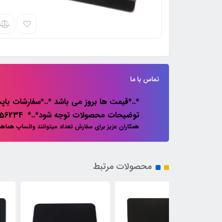
تماس با ما
*..*قیمت ها بروز می باشد *..*سفارشات باپس
توضیحات محصولات توجه شود*..* 02133856234
همکاران عزیز برای سفارش تعداد میتوانند واتساپ هماه
محصولات مرتبط