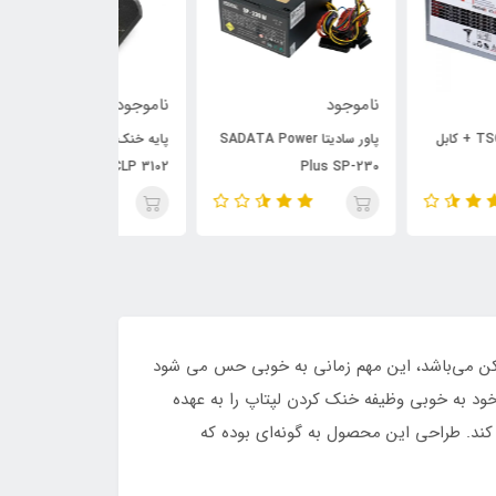
وجود
ناموجود
ناموجود
پاور سادیتا SADATA Power
پایه خنک کننده تسکو مدل
است
3110
TCLP 3102
Plus SP-
مکن می‌باشد، این مهم زمانی به خوبی حس می شود
سنگینی مانند کارهای گرافیکی و... هستید. فن SADATA SCP-C1 با سایز 120 میلی متری خود به خوبی وظیفه خنک کردن لپتاپ را به عهده
 آن جلوگیری کند. طراحی این محصول به گونه‌ای بوده که