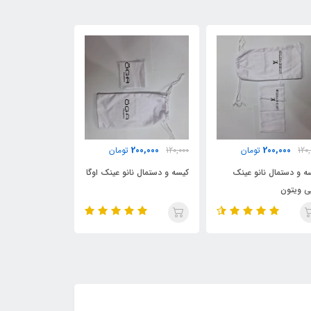
4٪
0,000
340,000
200,000
120,
تومان
تومان
2,500,000
ه و دستمال نانو عینک اوگا
جعبه عینک
عینک آفتابی پرسل ۱۱۱