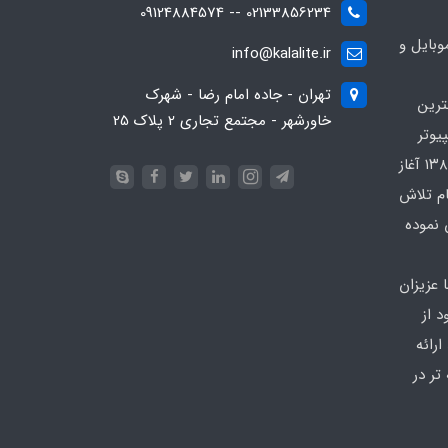
02133856234 -- 09124884574
بایل و
info@kalalite.ir
تهران - جاده امام رضا - شهرک
ترین
خاورشهر - مجتمع تجاری 2 پلاک 25
یوتر
در محدوده که کار خود را از سال ۱۳۸۶ آغاز
ام تلاش
 نموده
 عزیزان
 از
رائه
تر در