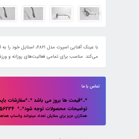
می‌کند. مناسب برای تمامی فعالیت‌های روزانه و ورزش
تماس با ما
*..*قیمت ها بروز می باشد *..*سفارشات باپس
توضیحات محصولات توجه شود*..* 02133856234
همکاران عزیز برای سفارش تعداد میتوانند واتساپ هماه