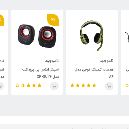
٪
7٪
ناموجود
ناموجود
نام
ی
هدست گیمینگ توچی مدل
اسپیکر ایکس پی پروداکت
اسپ
A4
مدل XP-SU36
مدل 135