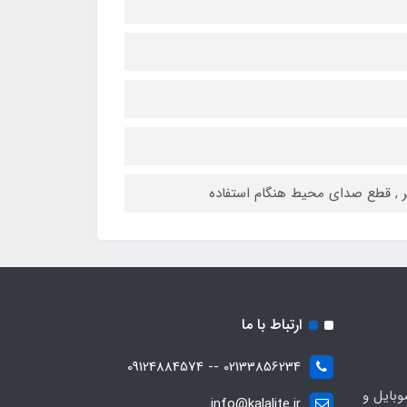
تر , قطع صدای محیط هنگام استفاده
ارتباط با ما
02133856234 -- 09124884574
بایل و
info@kalalite.ir