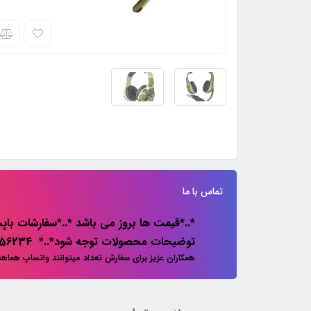
تماس با ما
*..*قیمت ها بروز می باشد *..*سفارشات باپس
توضیحات محصولات توجه شود*..* 02133856234
همکاران عزیز برای سفارش تعداد میتوانند واتساپ هماه