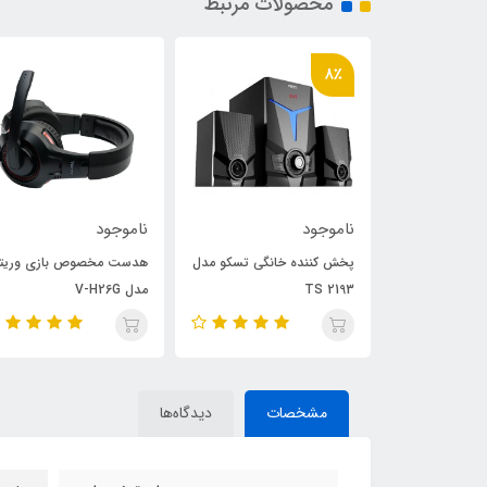
محصولات مرتبط
8٪
ناموجود
ناموجود
میکروفون یقه ای Lavalier
پخش کننده خانگی تسکو مدل
هدست مخصوص بازی وریت
TS 2193
مدل V-H26G
مشخصات
دیدگاه‌ها