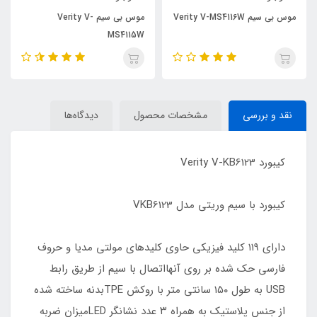
موس بی سیم Verity V-MS4116W
موس بی سیم Verity V-
MS4115W
نقد و بررسی
مشخصات محصول
دیدگاه‌ها
کیبورد Verity V-KB6123
کیبورد با سیم وریتی مدل VKB6123
دارای ۱۱۹ کلید فیزیکی حاوی کلیدهای مولتی مدیا و حروف
فارسی حک شده بر روی آنهااتصال با سیم از طریق رابط
USB به طول ۱۵۰ سانتی متر با روکش TPEبدنه ساخته شده
از جنس پلاستیک به همراه ۳ عدد نشانگر LEDمیزان ضربه