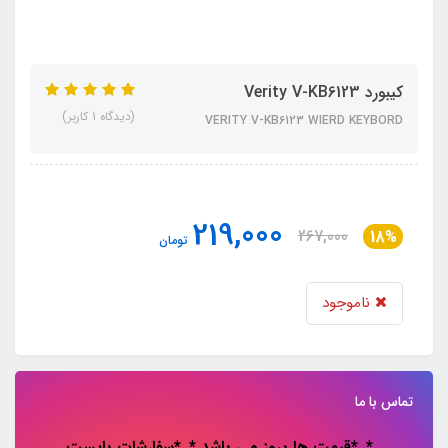
کیبورد Verity V-KB6123
(دیدگاه 1 کاربر)
VERITY V-KB6123 WIERD KEYBORD
219,000
267,000
18%
تومان
ناموجود
تماس با ما
*..*قیمت ها بروز می باشد *..*سفارشات باپست