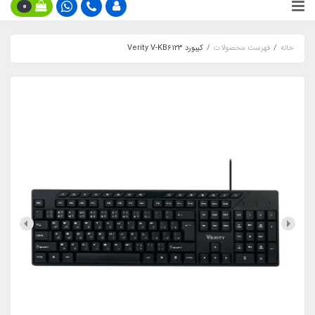
0
خانه
فهرست محصولات
کیبورد Verity V-KB6123