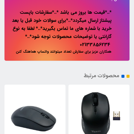
*..*قیمت ها بروز می باشد *..*سفارشات باپست
پیشتاز ارسال میگردد*..*برای سوالات خود قبل یا بعد
خرید با شماره های ما تماس بگیرید*..* لطفا به نوع
گارانتی یا توضیحات محصولات توجه شود*..*
02133856234
همکاران عزیز برای سفارش تعداد میتوانند واتساپ هماهنگ کنن
محصولات مرتبط