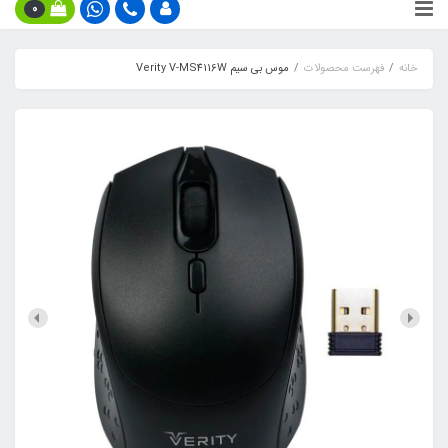
0
خانه
فهرست محصولات
موس بی سیم Verity V-MS4116W