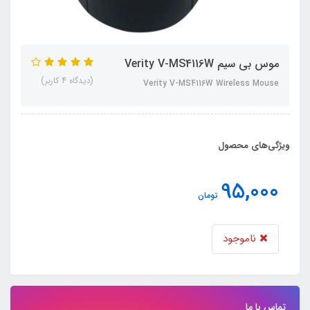
موس بی سیم Verity V-MS4116W
(دیدگاه 4 کاربر)
Verity V-MS4116W Wireless Mouse
ویژگی‌های محصول
95,000
تومان
ناموجود
تماس با ما