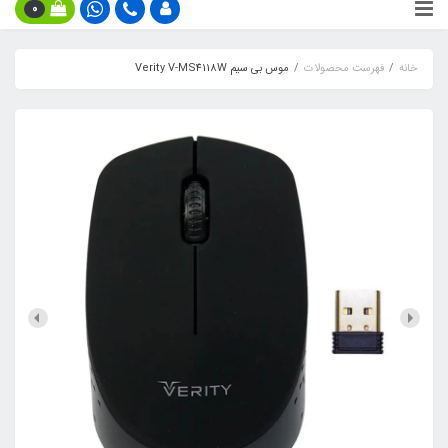
0
خانه
فهرست محصولات
موس بی سیم Verity V-MS4118W