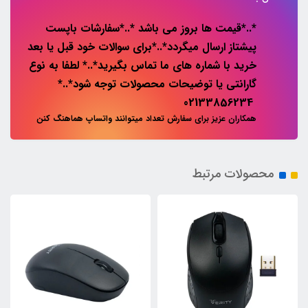
*..*قیمت ها بروز می باشد *..*سفارشات باپست
پیشتاز ارسال میگردد*..*برای سوالات خود قبل یا بعد
خرید با شماره های ما تماس بگیرید*..* لطفا به نوع
گارانتی یا توضیحات محصولات توجه شود*..*
02133856234
همکاران عزیز برای سفارش تعداد میتوانند واتساپ هماهنگ کنن
محصولات مرتبط