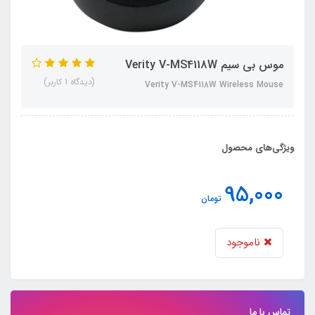
موس بی سیم Verity V-MS4118W
(دیدگاه 1 کاربر)
Verity V-MS4118W Wireless Mouse
ویژگی‌های محصول
95,000
تومان
ناموجود
تماس با ما