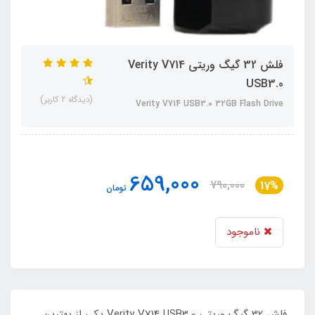
فلش 32 گیگ وریتی Verity V714
USB3.0
(دیدگاه 2 کاربر)
Verity V714 USB3.0 32GB Flash Drive
659,000
790,000
17%
تومان
ناموجود
فلش 32 گیگ وریتی Verity V714 USB3.0 یکی از بهترین