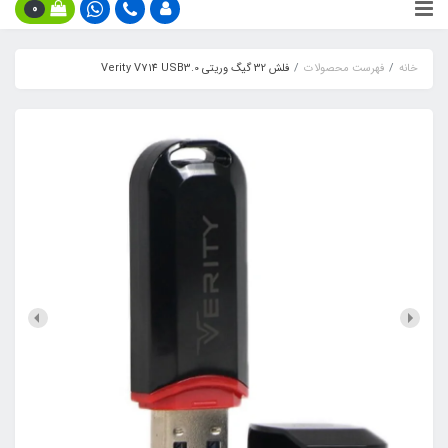
0
خانه
فهرست محصولات
فلش 32 گیگ وریتی Verity V714 USB3.0