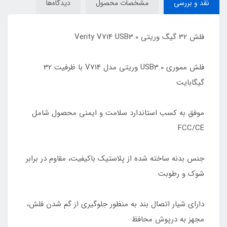
نقد و بررسی
مشخصات محصول
دیدگاه‌ها
فلش 32 گیگ وریتی Verity V714 USB3.0
فلش مموری USB3.0 وریتی مدل V714 با ظرفیت 32
گیگابایت
موفق به کسب استاندارد سلامت و ایمنی محصول شامل
FCC/CE
جنس بدنه ساخته شده از پلاستیک با‌کیفیت، مقاوم در برابر
شوک و رطوبت
دارای شیار اتصال بند به منظور جلوگیری از گم شدن فلش،
مجهز به درپوش محافظ