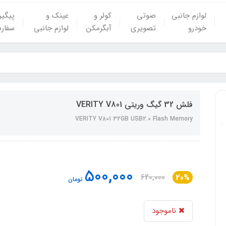
لوازم جانبی
صوتی
کولر و
عینک و
پیگی
خودرو
تصویری
آبگرمکن
لوازم جانبی
سفار
فلش 32 گیگ وریتی VERITY V801
VERITY V801 32GB USB2.0 Flash Memory
500,000
620,000
20%
تومان
ناموجود