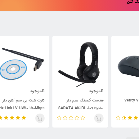
نگ کنن
ناموجود
ناموجود
نام
هدست گیمینگ سیم دار
کارت شبکه بی سیم آنتن دار
سادیتا SADATA AKJBL J09
Pix-Link LV-UW10 150Mbps
7m