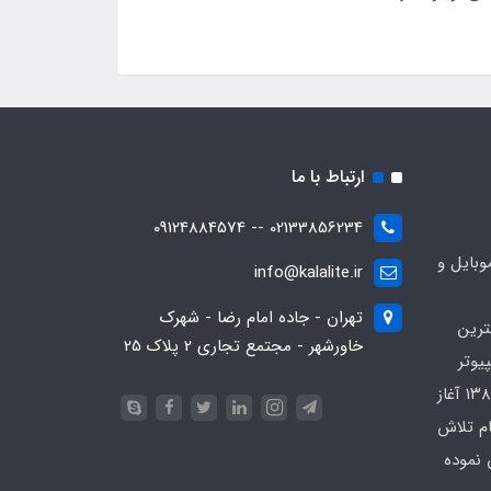
ارتباط با ما
02133856234 -- 09124884574
بایل و
info@kalalite.ir
تهران - جاده امام رضا - شهرک
ترین
خاورشهر - مجتمع تجاری 2 پلاک 25
یوتر
در محدوده که کار خود را از سال ۱۳۸۶ آغاز
ام تلاش
 نموده