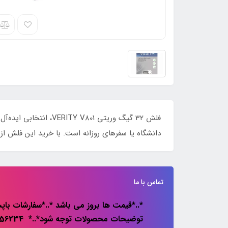
فلش 32 گیگ وریتی 801
دانشگاه یا سفرهای روزانه است. با خرید این فلش از
تماس با ما
*..*قیمت ها بروز می باشد *..*سفارشات باپس
توضیحات محصولات توجه شود*..* 02133856234