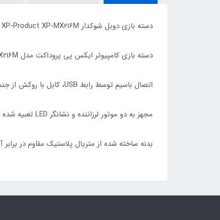
دسته بازی دوبل شوکدار XP-Product XP-MX216M
دسته بازی کامپیوتر ایکس پی پروداکت مدل MX216M
اتصال باسیم توسط رابط USB، کابل با روکش از جنس پلاستیک مقاوم در برابر پارگی و کشش
مجهز به دو موتور لرزاننده و نشانگر LED تعبیه شده بر روی بدنه، برخوردار از 20 عدد کلید فیزیکی
بدنه ساخته شده از متریال پلاستیک مقاوم در براب