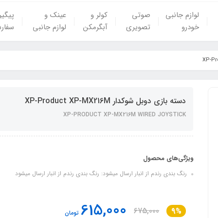
لوازم جانبی
صوتی
کولر و
عینک و
پیگی
خودرو
تصویری
آبگرمکن
لوازم جانبی
سفار
دسته بازی دوبل شوکدار XP-Product XP-MX216M
XP-PRODUCT XP-MX216M WIRED JOYSTICK
ویژگی‌های محصول
رنگ بندی رندم از انبار ارسال میشود: رنگ بندی رندم از انبار ارسال میشود
615,000
675,000
9%
تومان