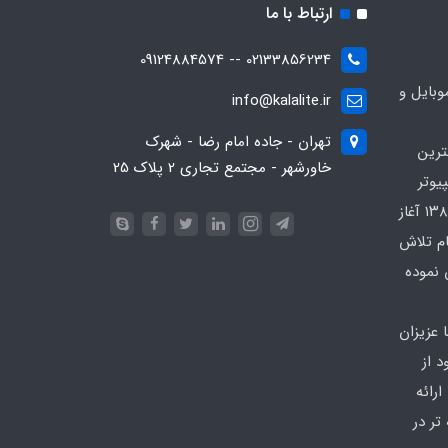
ارتباط با ما
02133856234 -- 09124884574
بایل و
info@kalalite.ir
تهران - جاده امام رضا - شهرک
ترین
خاورشهر - مجتمع تجاری 2 پلاک 25
یوتر
در محدوده که کار خود را از سال ۱۳۸۶ آغاز
ام تلاش
 نموده
 عزیزان
 از
رائه
تر در