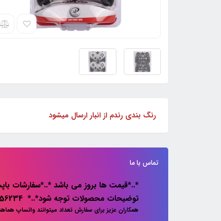
رنگ بندی رندم از انبار ارسال میشود
تماس با ما
*..*قیمت ها بروز می باشد *..*سفارشات باپس
توضیحات محصولات توجه شود*..* 02133856234
همکاران عزیز برای سفارش تعداد میتوانند واتساپ هماه