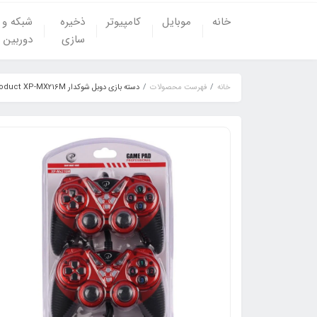
خانه
موبایل
کامپیوتر
ذخیره
شبکه و
سازی
دوربین
خانه
فهرست محصولات
دسته بازی دوبل شوکدار XP-Product XP-MX216M