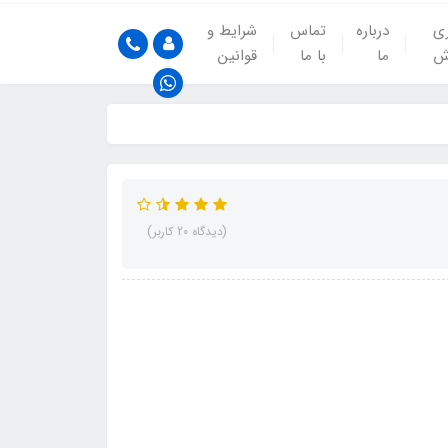
ری
درباره
تماس
شرایط و
ش
ما
با ما
قوانین
(دیدگاه 20 کاربر)