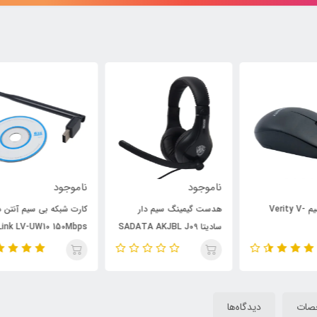
ناموجود
ناموجود
نام
هدست گیمینگ سیم دار
کارت شبکه بی سیم آنتن دار
سادیتا SADATA AKJBL J09
Pix-Link LV-UW10 150Mbps
7m
صات
دیدگاه‌ها