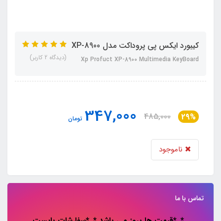
کیبورد ایکس پی پروداکت مدل XP-8900
(دیدگاه 2 کاربر)
Xp Profuct XP-8900 Multimedia KeyBoard
347,000
485,000
29%
تومان
ناموجود
تماس با ما
*..*قیمت ها بروز می باشد *..*سفارشات باپست