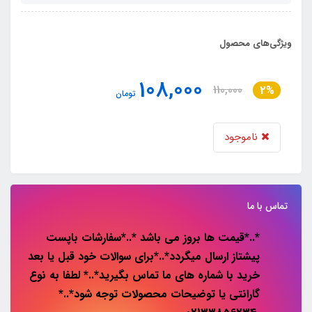
ویژگی‌های محصول
108,000
110,000
2%
تومان
ناموجود
تماس با ما
*..*قیمت ها بروز می باشد *..*سفارشات باپست
پیشتاز ارسال میگردد*..*برای سوالات خود قبل یا بعد
خرید با شماره های ما تماس بگیرید*..* لطفا به نوع
گارانتی یا توضیحات محصولات توجه شود*..*