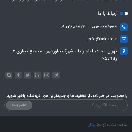
ارتباط با ما
02133856234 -- 09124884574
info@kalalite.ir
تهران - جاده امام رضا - شهرک خاورشهر - مجتمع تجاری 2
پلاک 25
با عضویت در خبرنامه، از تخفیف‌ها و جدیدترین‌های فروشگاه باخبر شوید:
عضویت
ساخت سایت توسط
پرتال