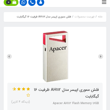
0
خانه
فهرست محصولات
فلش مموری اپیسر مدل AH112 ظرفیت 16 گیگابایت
فلش مموری اپیسر مدل AH112 ظرفیت 16
گیگابایت
(دیدگاه 4 کاربر)
Apacer AH112 Flash Memory 16GB