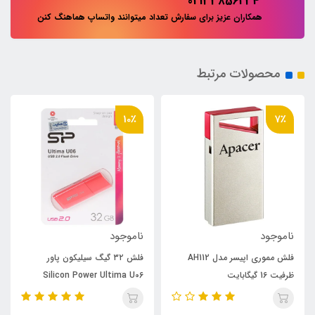
02133856234
همکاران عزیز برای سفارش تعداد میتوانند واتساپ هماهنگ کنن
محصولات مرتبط
10٪
7٪
ناموجود
ناموجود
فلش مموری اپیسر مدل AH112
فلش ۳۲ گیگ سیلیکون پاور
ظرفیت 16 گیگابایت
Silicon Power Ultima U06