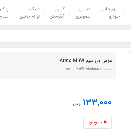
لوازم جانبی
صوتی
کولر و
عینک و
پیگی
خودرو
تصویری
آبگرمکن
لوازم جانبی
سفار
موس بی سیم Armo M11W
Armo M11W wireless mouse
133,000
تومان
ناموجود