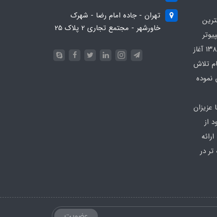
تهران - جاده امام رضا - شهرک
ترین
خاورشهر - مجتمع تجاری 2 پلاک 25
یوتر
در محدوده که کار خود را از سال ۱۳۸۶ آغاز
ام تلاش
 نموده
 عزیزان
 از
رائه
تر در
عضویت