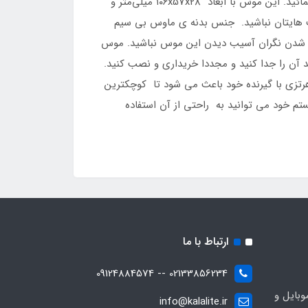
موس Armo M11W با قابلیت اتصال به صورت بیسیم به سیستم شما، این امکان را فراهم می آورد تا به راحتی از آن استفاده نمائید. این موس با ابعاد ۱۰۶x57x28 میلی‌متر و
 دست هایتان نباشید. جنس بدنه ی ماوس بی سیم
 و در جا به جا شدن نگران آسیب دیدن این موس نباشید. موس
یز AAA تغذیه می شود، که به راحتی می توانید آن را جدا کنید و مجددا خریداری و نصب کنید.
ل DPI 1000 می باشد و تا فاصله ۱۰ متری از سیستم شما نیز به کار خود ادامه داده و با اتصال ۲٫۴ گیگاهرتزی با گیرنده خود باعث می شود تا کوچکترین
رای نصب این موس به سیستم خود، نیازی به نرم افزار خاصی ندارید و تنها با نصب دانگل USB به سیستم خود می توانید به راحتی از آن استفاده
ارتباط با ما
02133856234 -- 09124884574
بایل و
info@kalalite.ir