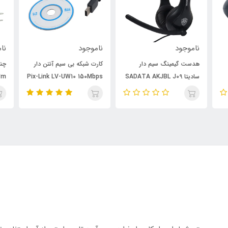
ناموجود
ناموجود
نام
هدست گیمینگ سیم دار
کارت شبکه بی سیم آنتن دار
سادیتا SADATA AKJBL J09
Pix-Link LV-UW10 150Mbps
7m