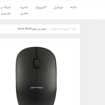
خانه
موبایل
کامپیوتر
ذخیره
شبکه و
سازی
دوربین
خانه
فهرست محصولات
موس بی سیم Armo M11W