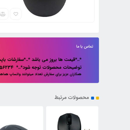
تماس با ما
*..*قیمت ها بروز می باشد *..*سفارشات باپس
توضیحات محصولات توجه شود*..* 02133856234
همکاران عزیز برای سفارش تعداد میتوانند واتساپ هماه
محصولات مرتبط