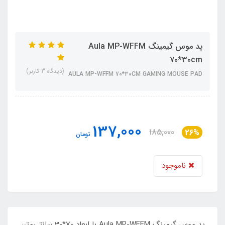
پد موس گیمینگ Aula MP-WFFM
70*30cm
(دیدگاه 3 کاربر)
AULA MP-WFFM 70*30CM GAMING MOUSE PAD
137,000
185,000
26%
تومان
ناموجود
پد موس گیمینگ Aula MP-WFFM با ابعاد 70*30 سانتی‌متر،