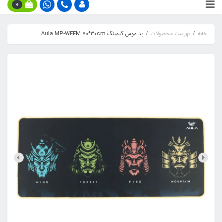
0
خانه
فهرست محصولات
پد موس گیمینگ Aula MP-WFFM 70*30cm