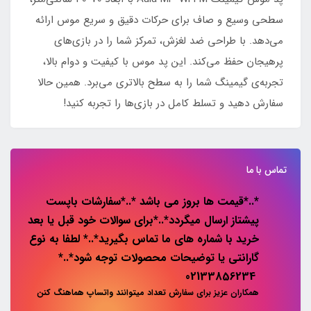
سطحی وسیع و صاف برای حرکات دقیق و سریع موس ارائه
می‌دهد. با طراحی ضد لغزش، تمرکز شما را در بازی‌های
پرهیجان حفظ می‌کند. این پد موس با کیفیت و دوام بالا،
تجربه‌ی گیمینگ شما را به سطح بالاتری می‌برد. همین حالا
سفارش دهید و تسلط کامل در بازی‌ها را تجربه کنید!
تماس با ما
*..*قیمت ها بروز می باشد *..*سفارشات باپست
پیشتاز ارسال میگردد*..*برای سوالات خود قبل یا بعد
خرید با شماره های ما تماس بگیرید*..* لطفا به نوع
گارانتی یا توضیحات محصولات توجه شود*..*
02133856234
همکاران عزیز برای سفارش تعداد میتوانند واتساپ هماهنگ کنن