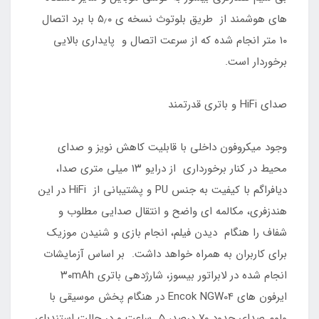
های هوشمند از طریق بلوتوث نسخه ی ۵٫۰ با برد اتصال
۱۰ متر انجام شده که از سرعت اتصال و پایداری بالایی
برخوردار است.
صدای HiFi و باتری قدرتمند
وجود میکروفون داخلی با قابلیت کاهش نویز و صدای
محیط در کنار برخورداری از درایو ۱۳ میلی متری صدا،
دیافراگم با کیفیت به جنس PU و پشتیبانی از HiFi در این
هندزفری، مکالمه ای واضح و انتقال صدایی مطلوب و
شفاف را هنگام دیدن فیلم، انجام بازی و شنیدن موزیک
برای کاربران به همراه خواهد داشت. بر اساس آزمایشات
انجام شده در لابراتور بیسوز، شارژدهی باتری ۳۰mAh
ایرفون های Encok NGW04 در هنگام پخش موسیقی با
ولوم صدای حدود ۷۰ درصد، ۵ ساعت و در حالت استندبای