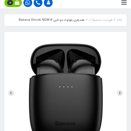
0
خانه
فهرست محصولات
هندزفری بلوتوث دو تایی Baseus Encok NGW04