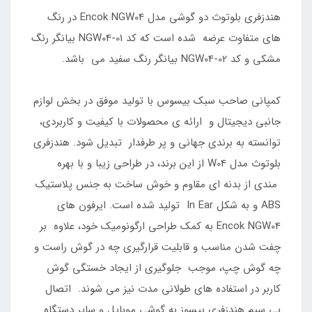
هندزفری بلوتوث دو گوشی مدل Encok NGW04 در رنگ
های متفاوت عرضه شده است که کد NGW04-01 بیانگر رنگ
مشکی و کد NGW04-02 بیانگر رنگ سفید می باشد.
کمپانی صاحب سبک بیسوس با تولید موفق در بخش لوازم
جانبی دیجیتال و ارائه ی محصولات با کیفیت و کاربردی،
توانسته به برندی جهانی و پر طرفدار تبدیل شود. هندزفری
بلوتوث مدل W04 از این برند، در طراحی زیبا و با بهره
مندی از بدنه ای مقاوم و خوش ساخت به جنس پلاستیک
ABS و به شکل In Ear تولید شده است. ایرفون های
Encok NGW04 به کمک طراحی ارگونومیک خود، علاوه بر
چفت شدن مناسب و قابلیت قرارگیری چه در گوش راست و
چه گوش چپ، موجب جلوگیری از ایجاد خستگی گوش
کاربر در استفاده های طولانی مدت نیز می شوند. اتصال
بی سیم هندزفری بیسوز به گوشی موبایل و سایر دستگاه