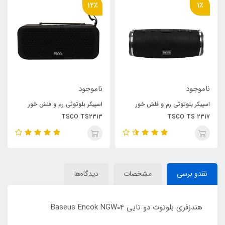
12٪
1٪
ناموجود
ناموجود
اسپیکر بلوتوثی رم و فلش خور
اسپیکر بلوتوثی رم و فلش خور
TSCO TS2313
TSCO TS 2317
نقدو برسی
مشخصات
دیدگاه‌ها
هندزفری بلوتوث دو تایی Baseus Encok NGW04