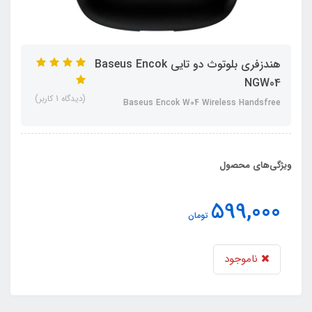
هندزفری بلوتوث دو تایی Baseus Encok
NGW04
(دیدگاه 1 کاربر)
Baseus Encok W04 Wireless Handsfree
ویژگی‌های محصول
599,000
تومان
ناموجود