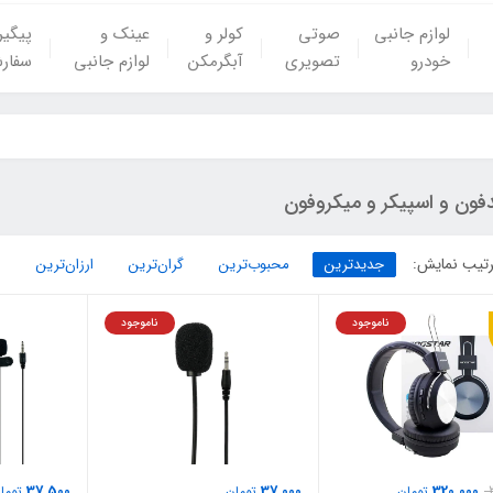
لوازم جانبی
صوتی
کولر و
عینک و
پیگی
خودرو
تصویری
آبگرمکن
لوازم جانبی
سفار
فون و اسپیکر و میکروفون
تیب نمایش:
جدیدترین
محبوب‌ترین
گران‌ترین
ارزان‌ترین
ناموجود
ناموجود
37,500
37,000
320,000
تومان
تومان
توما