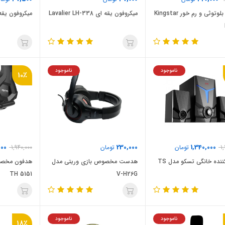
هدفون بلوتوثی و رم خور Kingstar
میکروفون یقه ای Lavalier LH-338
میکروفون یقه ای  JH-043
ناموجود
ناموجود
10٪
000
230,000
1,340,000
1
تومان
تومان
1,940,000
پخش کننده خانگی تسکو مدل TS
هدست مخصوص بازی وریتی مدل
هدفون مخصو
TH 5151
V-H26G
ناموجود
ناموجود
18٪