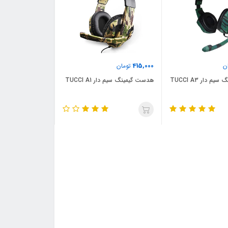
415,000
ن
تومان
 دار TUCCI A3
هدست گیمینگ سیم دار TUCCI A1