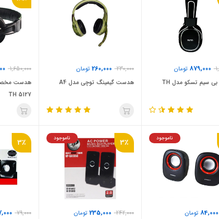
00
260,000
879,000
1
تومان
230,000
تومان
1,650,000
هدفون بی سیم تسکو مدل TH
هدست گیمینگ توچی مدل A4
هدست مخصوص
TH 5127
ناموجود
ناموجود
3٪
3٪
7,000
235,000
84,000
تومان
242,000
تومان
79,000