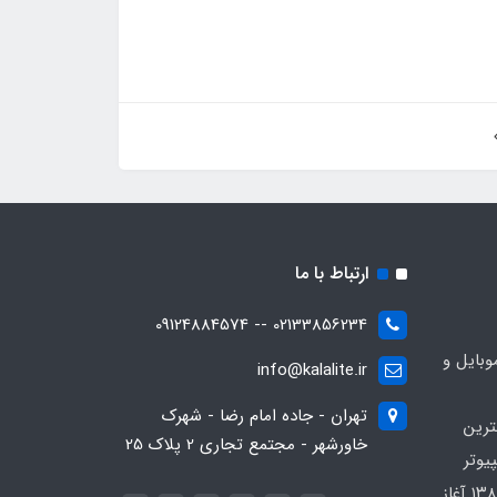
ارتباط با ما
02133856234 -- 09124884574
بایل و
info@kalalite.ir
تهران - جاده امام رضا - شهرک
ترین
خاورشهر - مجتمع تجاری 2 پلاک 25
یوتر
در محدوده که کار خود را از سال ۱۳۸۶ آغاز