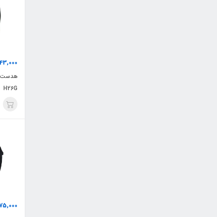
43,000
H26G
175,000