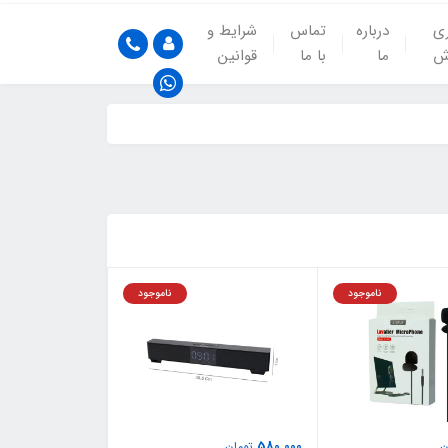
ری
درباره
تماس
شرایط و
ش
ما
با ما
قوانین
ناموجود
ناموجود
580,000
ن
تومان