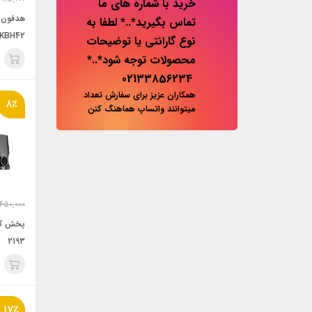
خرید با شماره های ما
تماس بگیرید*..* لطفا به
KBH42
نوع گارانتی یا توضیحات
محصولات توجه شود*..*
02133856234
همکاران عزیز برای سفارش تعداد
8٪
میتوانند واتساپ هماهنگ کنن
,450,000
2193
17٪