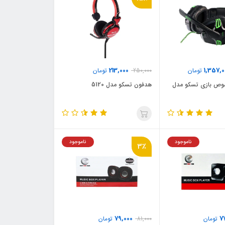
213,000
1,357,0
تومان
250,000
تومان
 بازی تسکو مدل
هدفون تسکو مدل 5120
ناموجود
ناموجود
3٪
79,000
7
تومان
81,000
تومان