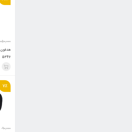
,050,000
5346
7٪
90,000