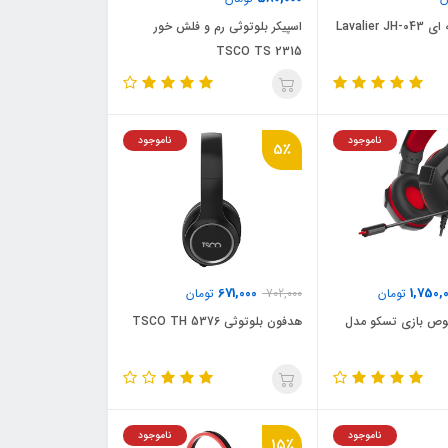
Lavalier
اسپیکر بلوتوثی رم و فلش خور
TSCO TS 2315
ناموجود
ناموجود
5٪
671,000
1,750,
تومان
702,000
تومان
ص بازی تسکو مدل
هدفون بلوتوثی TSCO TH 5376
ناموجود
ناموجود
15٪