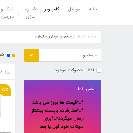
خانه
موبایل
کامپیوتر
ذخیره
شبکه و
سازی
دوربین
خانه
کامپیوتر
هدفون و اسپیکر و میکروفون
هد
فقط محصولات موجود
تر
تماس با ما
17٪
*..*قیمت ها بروز می باشد
*..*سفارشات باپست پیشتاز
ارسال میگردد*..*برای
سوالات خود قبل یا بعد
385,000