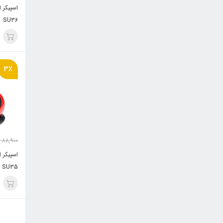
SU36
3٪
88,900
SU35