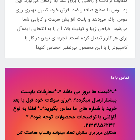
متفاوت از دقت و راحتی را برای شما به ارمغان می‌آورد. این
پد موس با سطح صاف و ضد لغزش خود، کنترل بهتری روی
موس ارائه می‌دهد و باعث افزایش سرعت و کارایی شما
می‌شود. طراحی زیبا و کیفیت بالا، آن را به انتخابی ایده‌آل
برای هر کاربر تبدیل کرده است. تجربه‌ای نوین در کار با
کامپیوتر را با این محصول بی‌نظیر احساس کنید!
تماس با ما
*..*قیمت ها بروز می باشد *..*سفارشات باپست
پیشتاز ارسال میگردد*..*برای سوالات خود قبل یا بعد
خرید با شماره های ما تماس بگیرید*..* لطفا به نوع
گارانتی یا توضیحات محصولات توجه شود*..*
02133856234
همکاران عزیز برای سفارش تعداد میتوانند واتساپ هماهنگ کنن