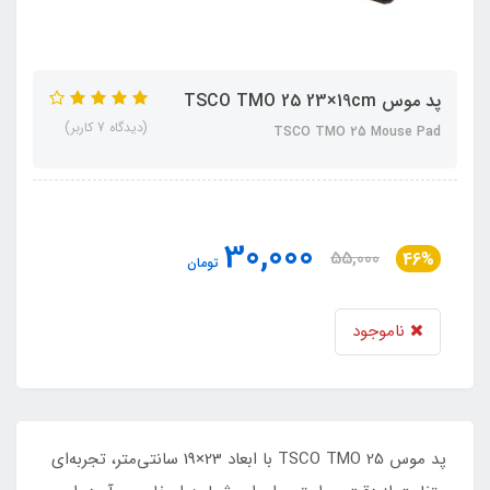
پد موس TSCO TMO 25 23×19cm
(دیدگاه 7 کاربر)
TSCO TMO 25 Mouse Pad
30,000
55,000
46%
تومان
ناموجود
پد موس TSCO TMO 25 با ابعاد 23×19 سانتی‌متر، تجربه‌ای