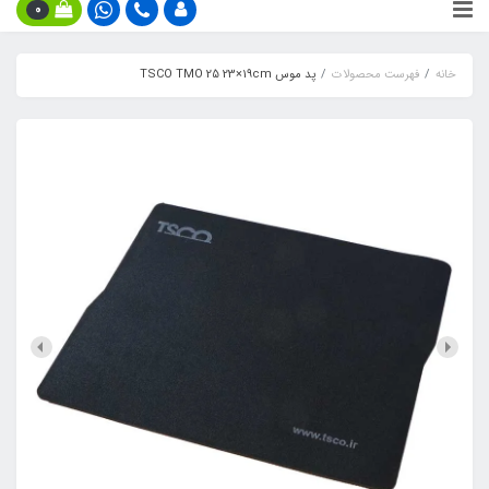
0
خانه
فهرست محصولات
پد موس TSCO TMO 25 23×19cm