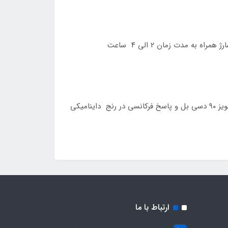
پخش صدای شفاف به لطف وجود ۲ درایو ۵۷ میلی متری و امپدانس ۴ اهمی و توان خروجی کلی ۱۰ وات، نسبت سیگنال به نویز ۹۰ دسی بل و پاسخ فرکانسی در رنج داینامیکی
ارتباط با ما