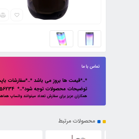
تماس با ما
*..*قیمت ها بروز می باشد *..*سفارشات باپس
توضیحات محصولات توجه شود*..* 02133856234
همکاران عزیز برای سفارش تعداد میتوانند واتساپ هماه
محصولات مرتبط