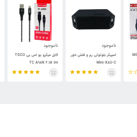
ناموجود
ناموجود
نام
-
اسپیکر بلوتوثی رم و فلش خور
کابل میکرو یو اس بی TSCO
سری
Mini-X8U-C
TC A98N 2.1A 1m
۶ عددی