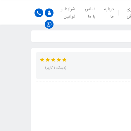
ری
درباره
تماس
شرایط و
ش
ما
با ما
قوانین
(دیدگاه 1 کاربر)