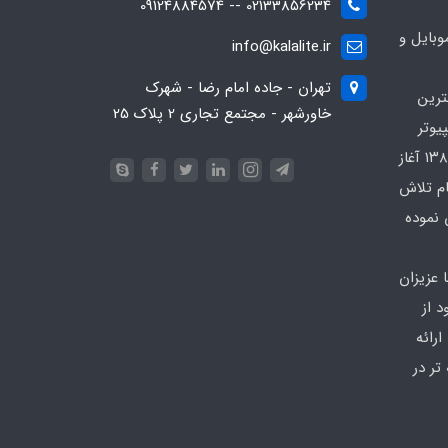
02133856234 -- 09124884574
بایل و
info@kalalite.ir
تهران - جاده امام رضا - شهرک
ترین
خاورشهر - مجتمع تجاری 2 پلاک 25
یوتر
در محدوده که کار خود را از سال ۱۳۸۶ آغاز
ام تلاش
 نموده
 عزیزان
 از
رائه
تر در