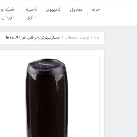
خانه
موبایل
کامپیوتر
ذخیره
شبکه و
سازی
دوربین
خانه
فهرست محصولات
اسپیکر بلوتوثی رم و فلش خور Hiska B49