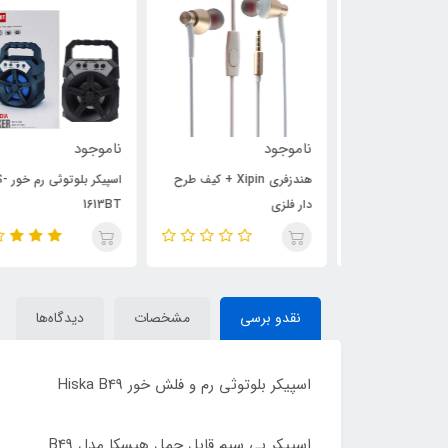
ناموجود
ناموجود
ساعت هوشمند Lander LD-
هندزفری Xipin + کیف طرح
اسپیکر بلوتوثی رم خور MS
دار فلزی
1613BT
نقدو برسی
مشخصات
دیدگاه‌ها
اسپیکر بلوتوثی رم و فلش خور Hiska B49
اسپیکر بی سیم قابل حمل هیسکا مدل B49