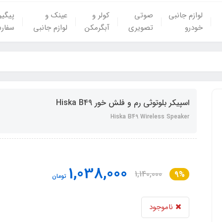
لوازم جانبی
صوتی
کولر و
عینک و
پیگی
خودرو
تصویری
آبگرمکن
لوازم جانبی
سفار
اسپیکر بلوتوثی رم و فلش خور Hiska B49
Hiska B49 Wireless Speaker
1,038,000
1,140,000
9%
تومان
ناموجود