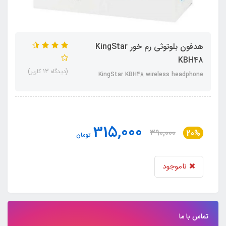
هدفون بلوتوثی رم خور KingStar
KBH48
(دیدگاه 13 کاربر)
KingStar KBH48 wireless headphone
315,000
390,000
20%
تومان
ناموجود
تماس با ما