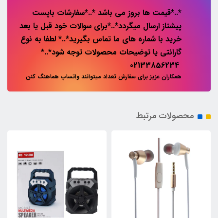
*..*قیمت ها بروز می باشد *..*سفارشات باپست
پیشتاز ارسال میگردد*..*برای سوالات خود قبل یا بعد
خرید با شماره های ما تماس بگیرید*..* لطفا به نوع
گارانتی یا توضیحات محصولات توجه شود*..*
02133856234
همکاران عزیز برای سفارش تعداد میتوانند واتساپ هماهنگ کنن
محصولات مرتبط