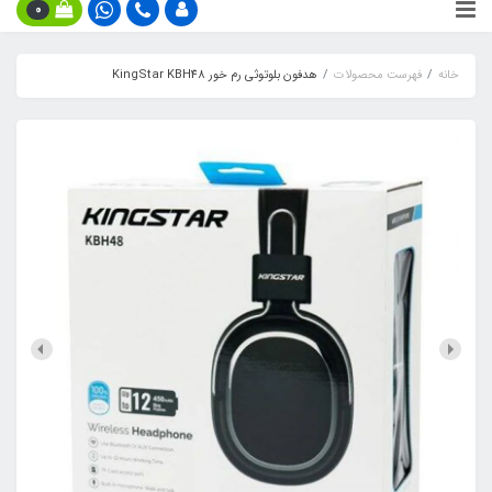
0
خانه
فهرست محصولات
هدفون بلوتوثی رم خور KingStar KBH48