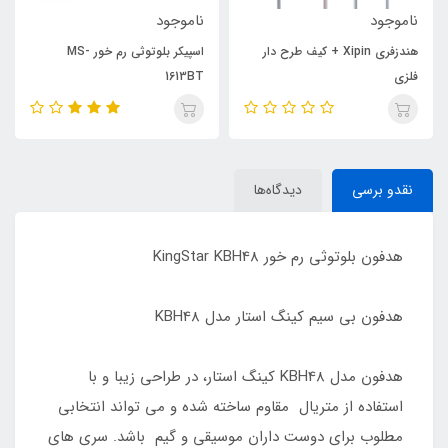
ناموجود
ناموجود
هندزفری Xipin + کیف طرح دار
اسپیکر بلوتوثی رم خور MS-
فلزی
1613BT
نقدو برسی
دیدگاه‌ها
هدفون بلوتوثی رم خور KingStar KBH48
هدفون بی سیم کینگ استار مدل KBH48
هدفون مدل KBH48 کینگ استار، در طراحی زیبا و با
استفاده از متریال مقاوم ساخته شده و می تواند انتخابی
مطلوب برای دوست داران موسیقی و گیم باشد. سری های