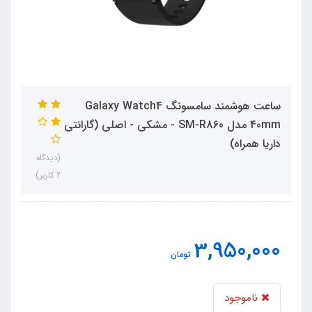
ساعت هوشمند سامسونگ Galaxy Watch4
40mm مدل SM-R860 - مشکی - اصلی (گارانتی
داریا همراه)
(دیدگاه
2 کاربر)
3,950,000
تومان
ناموجود