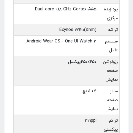
پردازنده
Dual-core 1.18 GHz Cortex-A55
مرکزی
تراشه
Exynos w920(5nm)
سیستم
Android Wear OS - One UI Watch 3
عامل
رزولوشن
450x450پیکسل
صفحه
نمایش
سایز
1.4 اینچ
صفحه
نمایش
تراکم
321ppi
پیکسلی