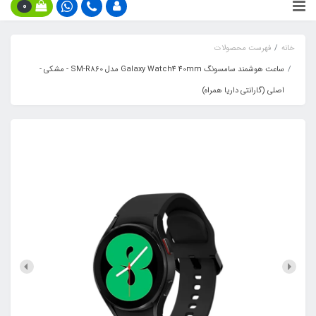
0
خانه
فهرست محصولات
ساعت هوشمند سامسونگ Galaxy Watch4 40mm مدل SM-R860 - مشکی -
اصلی (گارانتی داریا همراه)