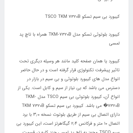
کیبورد بی سیم تسکو TSCO TKM 7320B
کیبورد بلوتوثی تسکو مدل TKM-7320B همراه با تاچ پد
لمسی
کیبورد یا همان صفحه کلید مانند هر وسیله دیگری تحت
تاثیر پیشرفت تکنولوژی قرار گرفته است و در حال حاضر
انواع مدل های کیبورد بلوتوثی و بی سیم در بازار در
دسترس می باشد که بی نیاز از سیم و کابل است. یکی از
انواع آن، کیبورد بلوتوثی بی سیم TSCO مدل TKM-
7320B� می باشد. کیبورد بی سیم تسکو TKM 7320B
دارای اتصال بی سیم از طریق بلوتوث نسخه ۳٫۰ با برد
اتصال ۱۰ متر و فرکانس ۲٫۴ گیگاهرتز است، این کیبورد بی
سیم TSCO مجهز به تاچ پد لمسی چند کاره در قسمت