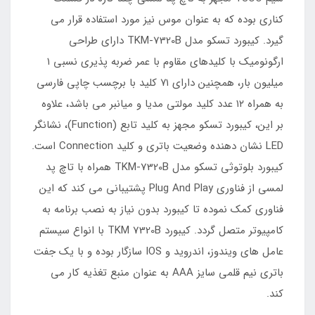
کناری بوده که به عنوان موس نیز مورد استفاده قرار می
گیرد. کیبورد تسکو مدل TKM-7320B دارای طراحی
ارگونومیک با کلیدهای مقاوم با عمر ضربه پذیری نسبی ۱
میلیون بار، همچنین دارای ۷۱ کلید با برچسب چاپی فارسی
به همراه ۱۲ عدد کلید مولتی مدیا و میانبر می باشد، علاوه
بر این، کیبورد تسکو مجهز به کلید تابع (Function)، نشانگر
LED نشان دهنده وضعیت باتری و کلید Connection است.
کیبورد بلوتوثی تسکو مدل TKM-7320B همراه با تاچ پد
لمسی از فناوری Plug And Play پشتیبانی می کند که این
فناوری کمک نموده تا کیبورد بدون نیاز به نصب برنامه به
کامپیوتر متصل گردد. کیبورد TKM 7320B با انواع سیستم
عامل های ویندوز، اندروید و IOS سازگار بوده و با یک جفت
باتری نیم قلمی سایز AAA به عنوان منبع تغذیه کار می
کند.