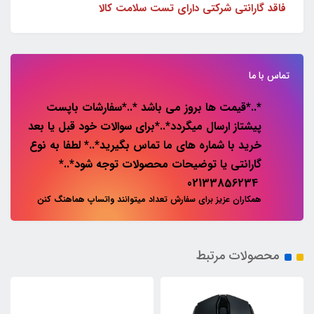
فاقد گارانتی شرکتی دارای تست سلامت کالا
تماس با ما
*..*قیمت ها بروز می باشد *..*سفارشات باپست
پیشتاز ارسال میگردد*..*برای سوالات خود قبل یا بعد
خرید با شماره های ما تماس بگیرید*..* لطفا به نوع
گارانتی یا توضیحات محصولات توجه شود*..*
02133856234
همکاران عزیز برای سفارش تعداد میتوانند واتساپ هماهنگ کنن
محصولات مرتبط