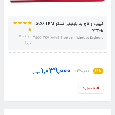
کیبورد و تاچ پد بلوتوثی تسکو TSCO TKM
7320B
(دیدگاه 12
TSCO TKM 7320B Bluetooth Wireless Keyboard
کاربر)
1,039,000
1,270,000
19%
تومان
ناموجود