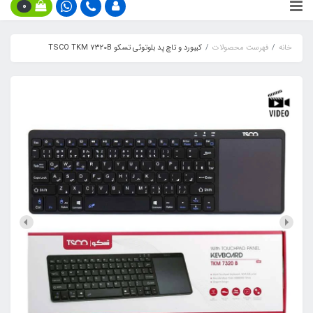
0
خانه
فهرست محصولات
کیبورد و تاچ پد بلوتوثی تسکو TSCO TKM 7320B