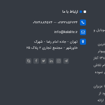
ارتباط با ما
02133856234 -- 09124884574
بایل و
info@kalalite.ir
تهران - جاده امام رضا - شهرک
ترین
خاورشهر - مجتمع تجاری 2 پلاک 25
یوتر
در محدوده که کار خود را از سال ۱۳۸۶ آغاز
ام تلاش
 نموده
 عزیزان
 از
رائه