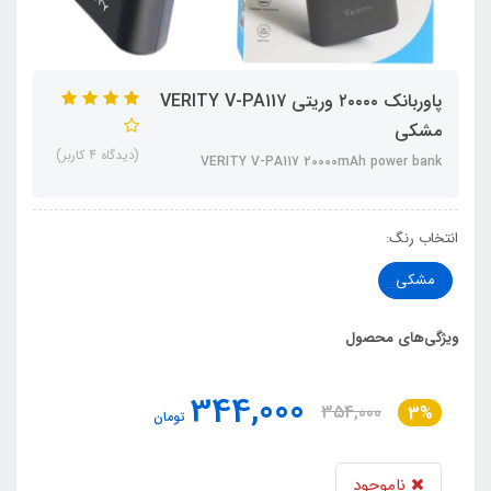
پاوربانک ۲۰۰۰۰ وریتی VERITY V-PA117
مشکی
(دیدگاه 4 کاربر)
VERITY V-PA117 20000mAh power bank
انتخاب رنگ:
مشکی
ویژگی‌های محصول
344,000
354,000
3%
تومان
ناموجود