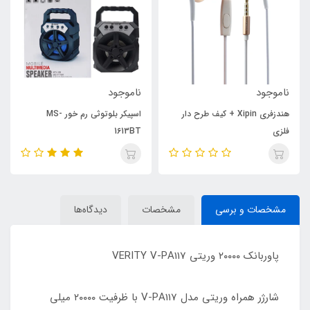
ناموجود
ناموجود
هندزفری Xipin + کیف طرح دار
اسپیکر بلوتوثی رم خور MS-
فلزی
1613BT
مشخصات و برسی
مشخصات
دیدگاه‌ها
پاوربانک ۲۰۰۰۰ وریتی VERITY V-PA117
شارژر همراه وریتی مدل V-PA117 با ظرفیت ۲۰۰۰۰ میلی