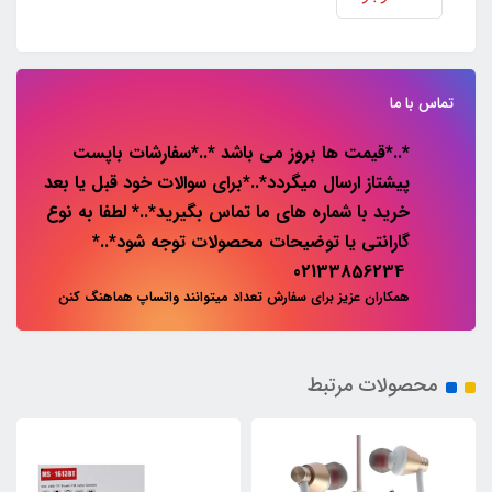
تماس با ما
*..*قیمت ها بروز می باشد *..*سفارشات باپست
پیشتاز ارسال میگردد*..*برای سوالات خود قبل یا بعد
خرید با شماره های ما تماس بگیرید*..* لطفا به نوع
گارانتی یا توضیحات محصولات توجه شود*..*
02133856234
همکاران عزیز برای سفارش تعداد میتوانند واتساپ هماهنگ کنن
محصولات مرتبط