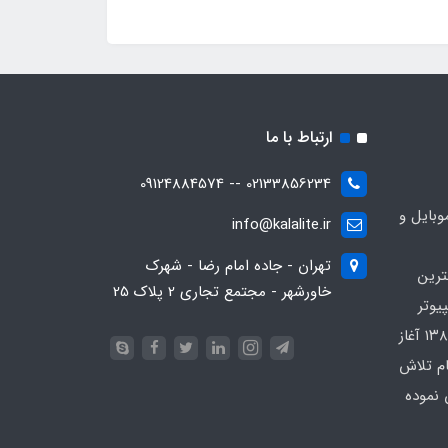
ارتباط با ما
02133856234 -- 09124884574
بایل و
info@kalalite.ir
تهران - جاده امام رضا - شهرک
ترین
خاورشهر - مجتمع تجاری 2 پلاک 25
یوتر
در محدوده که کار خود را از سال ۱۳۸۶ آغاز
ام تلاش
 نموده