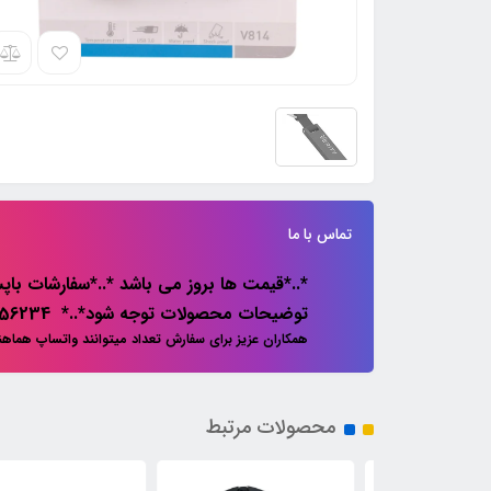
تماس با ما
*..*قیمت ها بروز می باشد *..*سفارشات باپس
توضیحات محصولات توجه شود*..* 02133856234
همکاران عزیز برای سفارش تعداد میتوانند واتساپ هماه
محصولات مرتبط