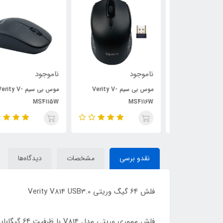
ناموجود
ناموجود
موس بی سیم Verity V-
موس بی سیم Verity V-
موس بی سیم Verity V-
MS4115W
MS4116W
نقدو برسی
مشخصات
دیدگاه‌ها
فلش ۶۴ گیگ وریتی Verity V814 USB3.0
فلش مموری وریتی مدل V814 با ظرفیت ۶۴ گیگابایت