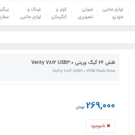
لوازم جانبی
صوتی
کولر و
عینک و
پیگی
خودرو
تصویری
آبگرمکن
لوازم جانبی
سفار
فلش ۶۴ گیگ وریتی Verity V814 USB3.0
Verity V814 USB3.0 64GB Flash Drive
269,000
تومان
ناموجود