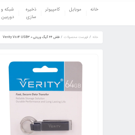
خانه
موبایل
کامپیوتر
ذخیره
شبکه و
سازی
دوربین
خانه
فهرست محصولات
فلش ۶۴ گیگ وریتی Verity V814 USB3.0