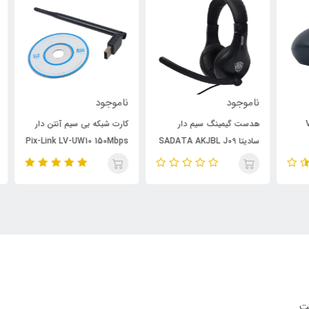
ناموجود
ناموجود
نام
هدست گیمینگ سیم دار
کارت شبکه بی سیم آنتن دار
سادیتا SADATA AKJBL J09
Pix-Link LV-UW10 150Mbps
7m