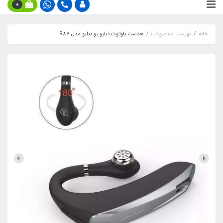
0
خانه
فهرست محصولات
هدست بلوتوث دبلیو یو دبلیو مدل R87