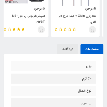
ناموجود
ناموجود
هندزفری Xipin + کیف طرح دار
اسپیکر بلوتوثی رم خور MS-
فلزی
1613BT
مشخصات
دیدگاه‌ها
وزن
60 گرم
نوع اتصال
بی‌سیم