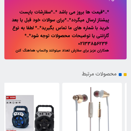
*..*قیمت ها بروز می باشد *..*سفارشات باپست
پیشتاز ارسال میگردد*..*برای سوالات خود قبل یا بعد
خرید با شماره های ما تماس بگیرید*..* لطفا به نوع
گارانتی یا توضیحات محصولات توجه شود*..*
02133856234
همکاران عزیز برای سفارش تعداد میتوانند واتساپ هماهنگ کنن
محصولات مرتبط