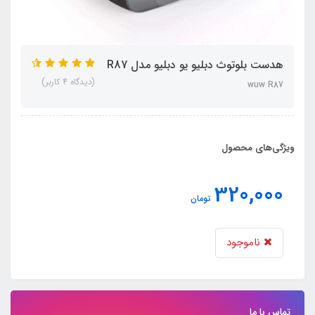
هدست بلوتوث دبلیو یو دبلیو مدل R87
(دیدگاه 4 کاربر)
wuw R87
ویژگی‌های محصول
320,000
تومان
ناموجود
تماس با ما