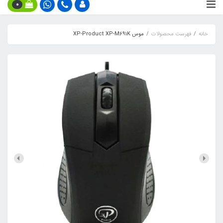
0
خانه
فهرست محصولات
موس XP-Product XP-M691K