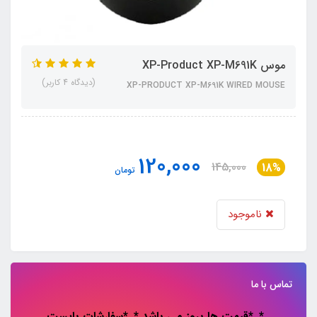
موس XP-Product XP-M691K
(دیدگاه 4 کاربر)
XP-PRODUCT XP-M691K WIRED MOUSE
120,000
145,000
18%
تومان
ناموجود
تماس با ما
*..*قیمت ها بروز می باشد *..*سفارشات باپست