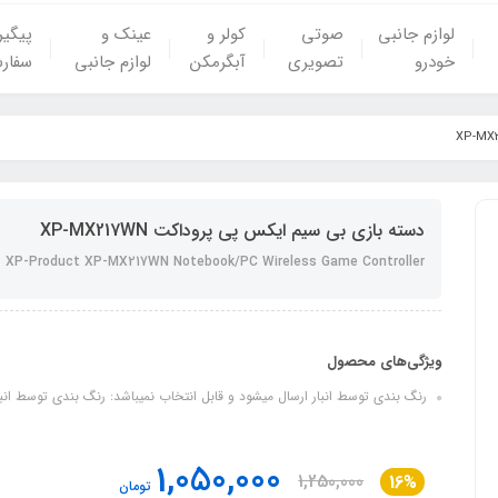
لوازم جانبی
صوتی
کولر و
عینک و
پیگی
خودرو
تصویری
آبگرمکن
لوازم جانبی
سفار
دسته بازی بی سیم ایکس پی پروداکت XP-MX217WN
XP-Product XP-MX217WN Notebook/PC Wireless Game Controller
ویژگی‌های محصول
رنگ بندی توسط انبار ارسال میشود و قابل انتخاب نمیباشد: رنگ بندی توسط انبار
1,050,000
1,250,000
16%
تومان