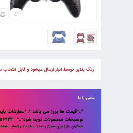
رنگ بندی توسط انبار ارسال میشود و قابل انتخاب ن
تماس با ما
*..*قیمت ها بروز می باشد *..*سفارشات باپس
توضیحات محصولات توجه شود*..* 02133856234
همکاران عزیز برای سفارش تعداد میتوانند واتساپ هماه