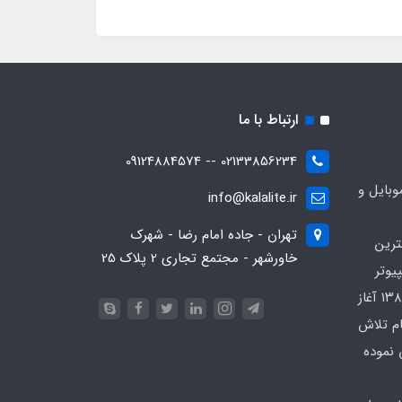
ارتباط با ما
02133856234 -- 09124884574
بایل و
info@kalalite.ir
تهران - جاده امام رضا - شهرک
ترین
خاورشهر - مجتمع تجاری 2 پلاک 25
یوتر
در محدوده که کار خود را از سال ۱۳۸۶ آغاز
ام تلاش
 نموده