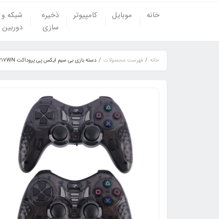
خانه
موبایل
کامپیوتر
ذخیره
شبکه و
سازی
دوربین
خانه
فهرست محصولات
دسته بازی بی سیم ایکس پی پروداکت XP-MX217WN