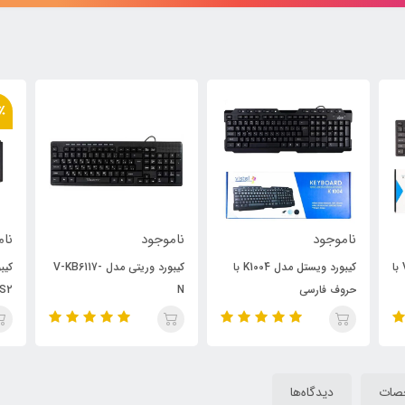
15٪
ناموجود
ناموجود
نام
کیبورد وریتی مدل V-KB6117-
کیبورد تسکو مدل TK-8024
کیب
PS2
N
W4400C 
صات
دیدگاه‌ها