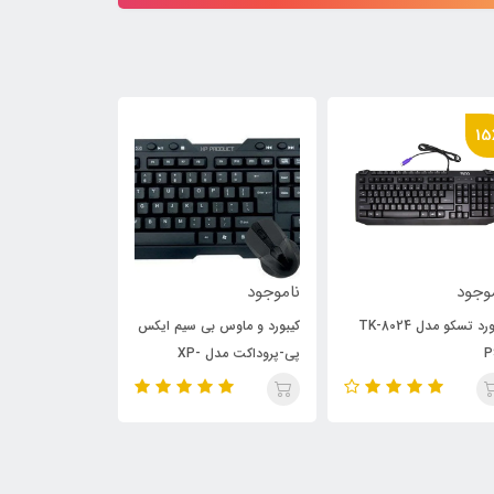
وجود
ناموجود
ناموجود
ورد و ماوس بی سیم ایکس
اسپیکر بلوتوثی Lenovo L102
پد موس ProOne PMP15
پی-پروداکت مدل XP-
با حروف فارسی