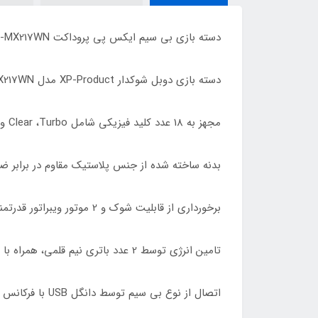
دسته بازی بی سیم ایکس پی پروداکت XP-MX217WN
دسته بازی دوبل شوکدار XP-Product مدل XP-MX217WN مناسب برای کامپیوتر و نوت بوک
مجهز به 18 عدد کلید فیزیکی شامل Clear ،Turbo و ...، برخوردار از چراغ LED به منظور نمایش وضعیت کارکرد دستگاه
بدنه ساخته شده از جنس پلاستیک مقاوم در برابر ض
برخورداری از قابلیت شوک و 2 موتور ویبراتور قدرتمند، دارای قابلیت اتصال خودکار بین کنترلر و گیرنده
تامین انرژی توسط 2 عدد باتری نیم قلمی، همراه با طراحی ارگونومیک جهت جلوگیری از خستگی دست
اتصال از نوع بی سیم توسط دانگل USB با فرکانس 2.4 گیگاهرتز