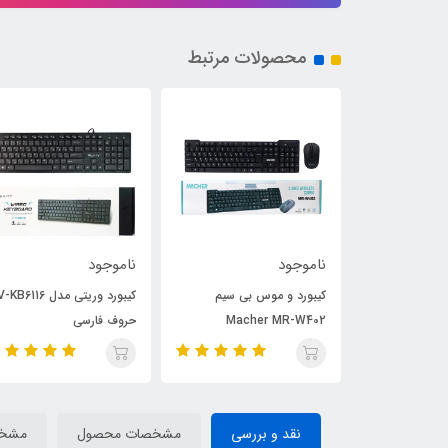
محصولات مرتبط
ناموجود
ناموجود
 بی سیم
کیبورد وریتی مدل V-KB6116 با
کیبورد ویستل مدل K1004 با
Mach
حروف فارسی
حروف فارسی
نقد و بررسی
مشخصات محصول
مشخ